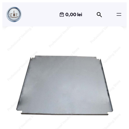
Sari
la
0,00 lei
conținut