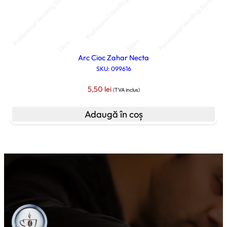
Arc Cioc Zahar Necta
SKU: 099616
5,50
lei
(TVA inclus)
Adaugă în coș