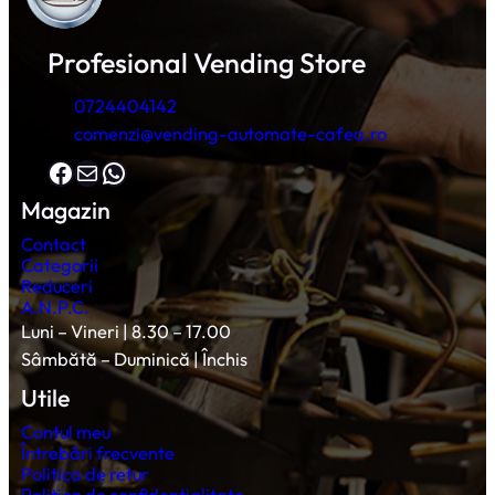
Profesional Vending Store
0724404142
comenzi@vending-automate-cafea.ro
Facebook
Mail
WhatsApp
Magazin
Contact
Categorii
Reduceri
A.N.P.C.
Luni – Vineri | 8.30 – 17.00
Sâmbătă – Duminică | Închis
Utile
Contul meu
Întrebări frecvente
Politica de retur
Politica de confidențialitate