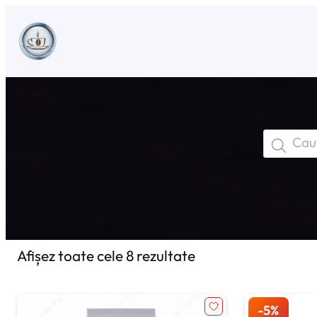
Sari
la
conținut
Products
search
Afișez toate cele 8 rezultate