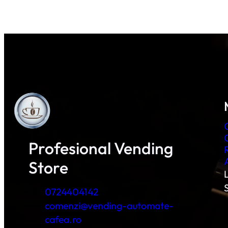
Profesional Vending
Store
L
0724404142
comenzi@vending-automate-
cafea.ro