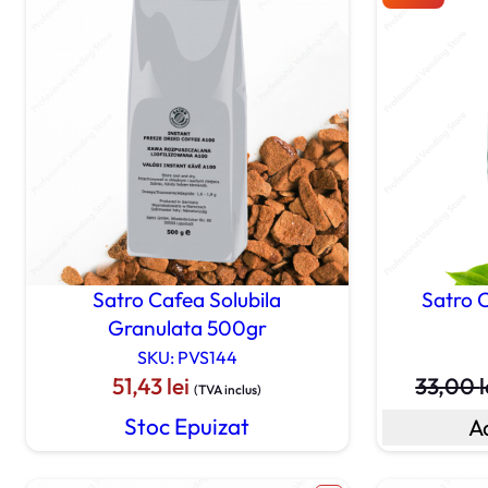
Satro Cafea Solubila
Satro C
Granulata 500gr
SKU: PVS144
51,43
lei
33,00
l
(TVA inclus)
Stoc Epuizat
A