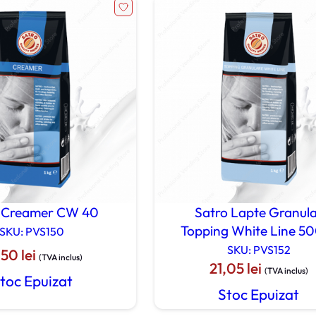
33,00 lei.
o Creamer CW 40
Satro Lapte Granul
Topping White Line 5
SKU: PVS150
SKU: PVS152
,50
lei
(TVA inclus)
21,05
lei
(TVA inclus)
toc Epuizat
Stoc Epuizat