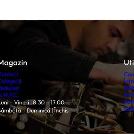
Magazin
Uti
Contact
Con
Categorii
Într
Reduceri
Poli
A.N.P.C.
Poli
Poli
uni – Vineri | 8.30 – 17.00
Setă
Sâmbătă – Duminică | Închis