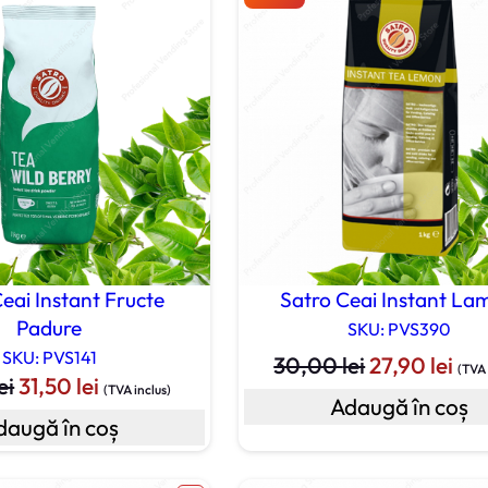
eai Instant Fructe
Satro Ceai Instant La
Padure
SKU: PVS390
SKU: PVS141
Prețul
Pre
30,00
lei
27,90
lei
(TVA 
Prețul
Prețul
ei
31,50
lei
inițial
cur
(TVA inclus)
Adaugă în coș
inițial
curent
a
est
daugă în coș
a
este:
fost:
27,
fost:
31,50 lei.
30,00 lei.