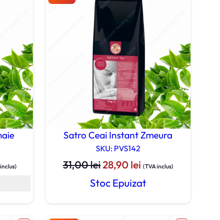
maie
Satro Ceai Instant Zmeura
SKU: PVS142
țul
Prețul
Prețul
31,00
lei
28,90
lei
inclus)
(TVA inclus)
ent
inițial
curent
Stoc Epuizat
e:
a
este:
90 lei.
fost:
28,90 lei.
31,00 lei.