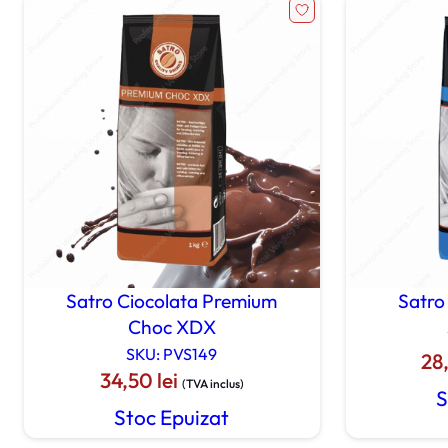
Satro Ciocolata Premium
Satr
Choc XDX
SKU: PVS149
28
34,50
lei
(TVA inclus)
S
Stoc Epuizat