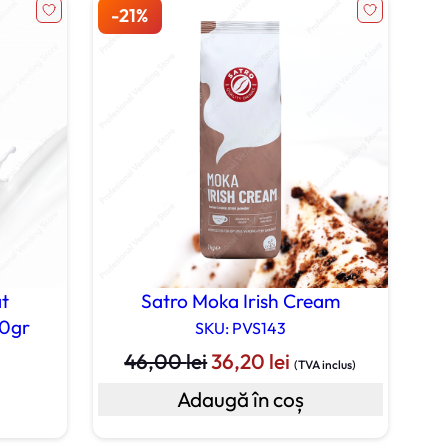
at
Satro Moka Irish Cream
00gr
SKU: PVS143
Prețul
Prețul
46,00
lei
36,20
lei
(TVA inclus)
inițial
curent
Adaugă în coș
a
este:
fost:
36,20 lei.