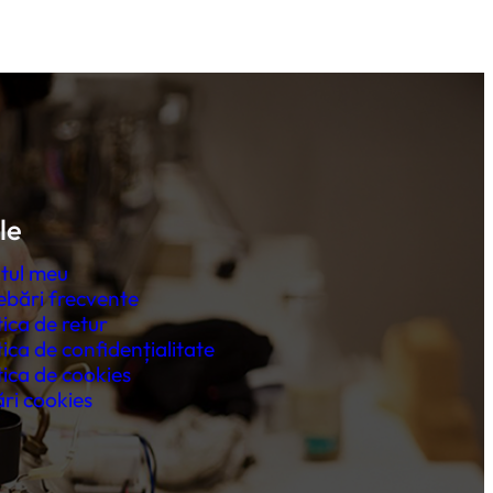
46,00 lei.
le
tul meu
ebări frecvente
tica de retur
tica de confidențialitate
tica de cookies
ri cookies