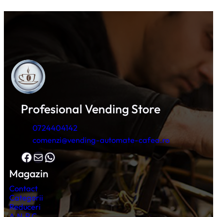
Profesional Vending Store
0724404142
comenzi@vending-automate-cafea.ro
Facebook
Mail
WhatsApp
Magazin
Contact
Categorii
Reduceri
A.N.P.C.