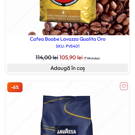
Cafea Boabe Lavazza Qualita Oro
SKU: PVS401
Prețul
Prețul
114,00
lei
105,90
lei
(TVA inclus)
inițial
curent
Adaugă în coș
a
este:
fost:
105,90 lei.
114,00 lei.