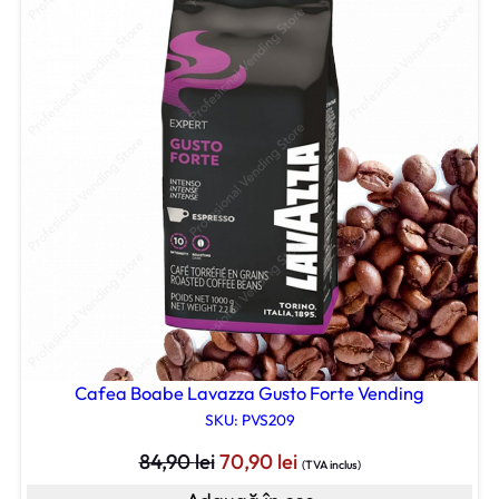
Cafea Boabe Lavazza Gusto Forte Vending
SKU: PVS209
Prețul
Prețul
84,90
lei
70,90
lei
(TVA inclus)
inițial
curent