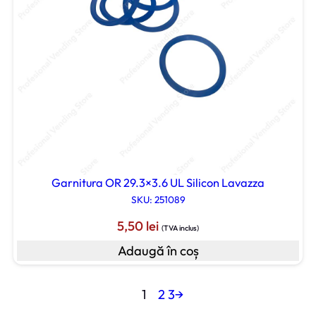
Garnitura OR 29.3×3.6 UL Silicon Lavazza
SKU: 251089
5,50
lei
(TVA inclus)
Adaugă în coș
1
2
3
→