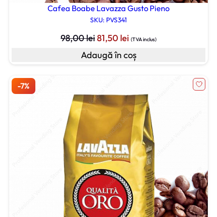
Cafea Boabe Lavazza Gusto Pieno
SKU: PVS341
Prețul
Prețul
98,00
lei
81,50
lei
(TVA inclus)
inițial
curent
Adaugă în coș
a
este:
fost:
81,50 lei.
98,00 lei.