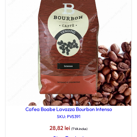
Cafea Boabe Lavazza Bourbon Intenso
SKU: PVS391
28,82
lei
(TVA inclus)