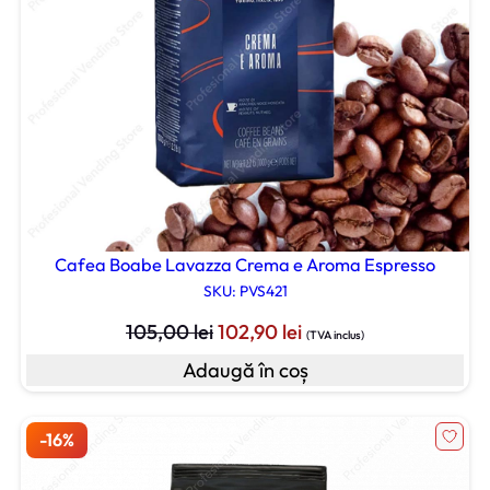
Cafea Boabe Lavazza Crema e Aroma Espresso
SKU: PVS421
Prețul
Prețul
105,00
lei
102,90
lei
(TVA inclus)
inițial
curent
Adaugă în coș
a
este:
fost:
102,90 lei.
105,00 lei.