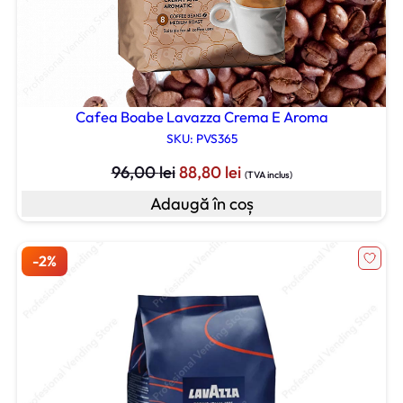
Cafea Boabe Lavazza Crema E Aroma
SKU: PVS365
Prețul
Prețul
96,00
lei
88,80
lei
(TVA inclus)
inițial
curent
Adaugă în coș
a
este:
fost:
88,80 lei.
96,00 lei.