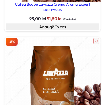
Cafea Boabe Lavazza Crema Aroma Expert
SKU: PVS535
Prețul
Prețul
93,00
lei
91,50
lei
(TVA inclus)
inițial
curent
Adaugă în coș
a
este:
fost:
91,50 lei.
93,00 lei.