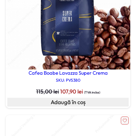
Cafea Boabe Lavazza Super Crema
SKU: PVS380
Prețul
Prețul
115,00
lei
107,90
lei
(TVA inclus)
inițial
curent
Adaugă în coș
a
este:
fost:
107,90 lei.
115,00 lei.