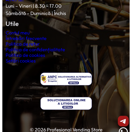
Luni – Vineri | 8.30 – 17.00
Sâmbătă – Duminică | Închis
Utile
Contul meu
Întrebări frecvente
Politica de retur
Politica de confidențialitate
Politica de cookies
Setări cookies
Shar
© 2026 Profesional Vending Store
Wha