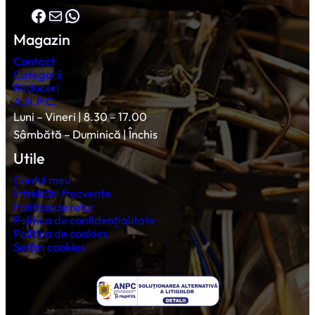
Facebook
Mail
WhatsApp
Magazin
Contact
Categorii
Reduceri
A.N.P.C.
Luni – Vineri | 8.30 – 17.00
Sâmbătă – Duminică | Închis
Utile
Contul meu
Întrebări frecvente
Politica de retur
Politica de confidențialitate
Politica de cookies
Setări cookies