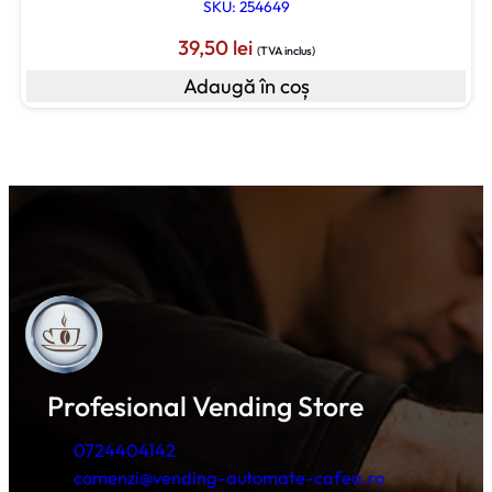
SKU: 254649
39,50
lei
(TVA inclus)
Adaugă în coș
Profesional Vending Store
0724404142
comenzi@vending-automate-cafea.ro