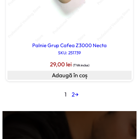
Palnie Grup Cafea Z3000 Necta
SKU: 251739
29,00
lei
(TVA inclus)
Adaugă în coș
1
2
→