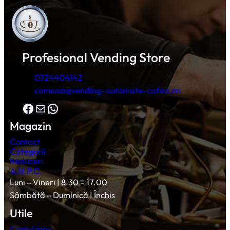
Profesional Vending Store
0724404142
comenzi@vending-automate-cafea.ro
Facebook
Mail
WhatsApp
Magazin
Contact
Categorii
Reduceri
A.N.P.C.
Luni – Vineri | 8.30 – 17.00
Sâmbătă – Duminică | Închis
Utile
Contul meu