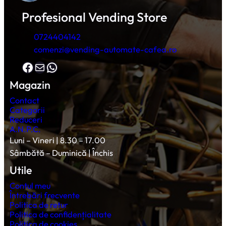
Profesional Vending Store
0724404142
comenzi@vending-automate-cafea.ro
Facebook
Mail
WhatsApp
Magazin
Contact
Categorii
Reduceri
A.N.P.C.
Luni – Vineri | 8.30 – 17.00
Sâmbătă – Duminică | Închis
Utile
Contul meu
Întrebări frecvente
Politica de retur
Politica de confidențialitate
Politica de cookies