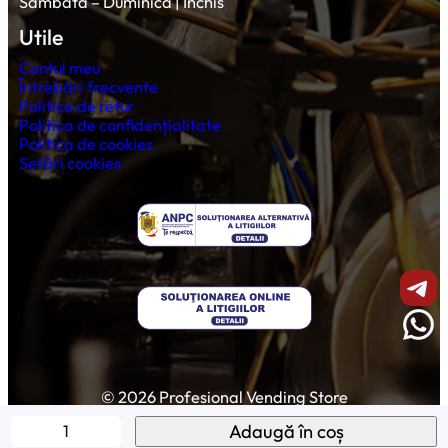
Sâmbătă – Duminică | Închis
Utile
Contul meu
Întrebări frecvente
Politica de retur
Politica de confidențialitate
Politica de cookies
Setări cookies
Shar
Wha
© 2026 Profesional Vending Store
C
Adaugă în coș
a