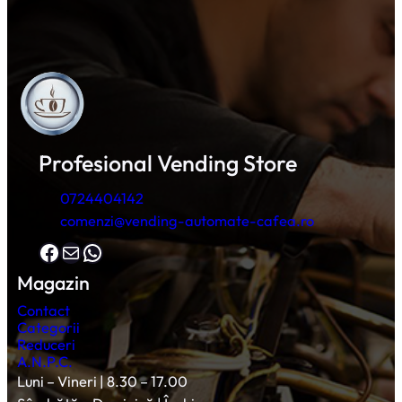
Profesional Vending Store
0724404142
comenzi@vending-automate-cafea.ro
Facebook
Mail
WhatsApp
Magazin
Contact
Categorii
Reduceri
A.N.P.C.
Luni – Vineri | 8.30 – 17.00