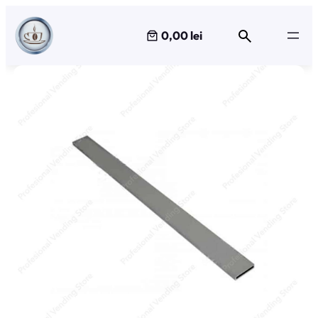
Sari
la
0,00 lei
conținut