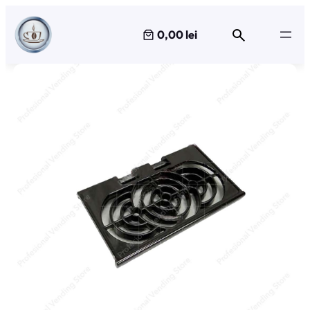
Sari
la
0,00 lei
conținut