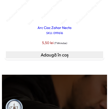
Arc Cioc Zahar Necta
SKU: 099616
5,50
lei
(TVA inclus)
Adaugă în coș