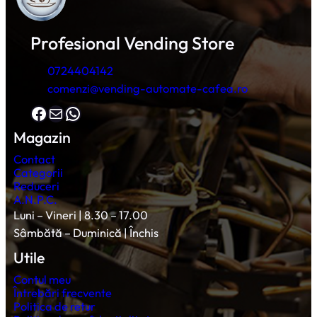
Profesional Vending Store
0724404142
comenzi@vending-automate-cafea.ro
Facebook
Mail
WhatsApp
Magazin
Contact
Categorii
Reduceri
A.N.P.C.
Luni – Vineri | 8.30 – 17.00
Sâmbătă – Duminică | Închis
Utile
Contul meu
Întrebări frecvente
Politica de retur