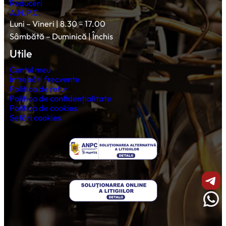
Reduceri
A.N.P.C.
Luni – Vineri | 8.30 – 17.00
Sâmbătă – Duminică | Închis
Utile
Contul meu
Întrebări frecvente
Politica de retur
Politica de confidențialitate
Politica de cookies
Setări cookies
Shar
Wha