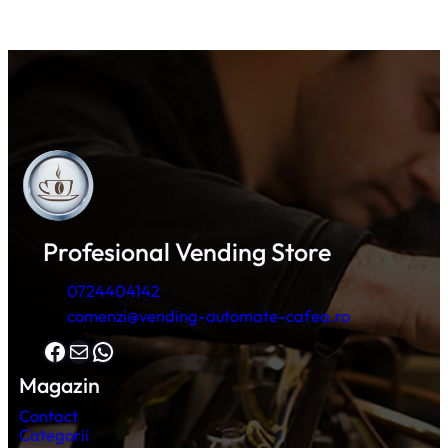
Profesional Vending Store
0724404142
comenzi@vending-automate-cafea.ro
Facebook
Mail
WhatsApp
Magazin
Contact
Categorii