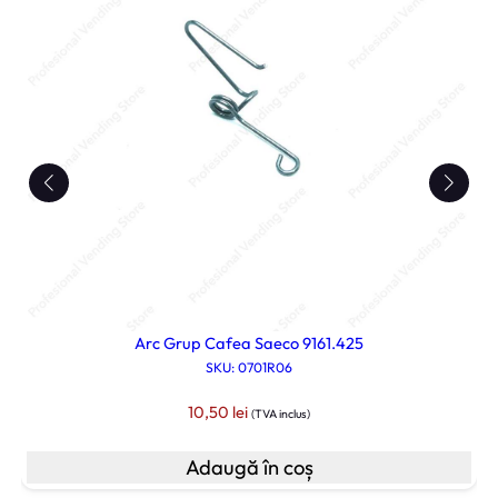
0
0
Arc Grup Cafea Saeco 9161.425
SKU: 0701R06
10,50
lei
(TVA inclus)
Adaugă în coș