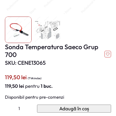
Sonda Temperatura Saeco Grup
700
SKU: CENE13065
119,50
lei
(TVA inclus)
119,50
lei
pentru
1 buc.
Disponibil pentru pre-comenzi
C
Adaugă în coș
a
n