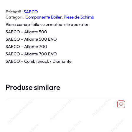
t
i
t
Etichetă:
SAECO
a
Categorii:
Componente Boiler
, 
Piese de Schimb
t
e
Piesa comaptibila cu urmatoarele aparate:
S
o
SAECO – Atlante 500
n
d
SAECO – Atlante 500 EVO
a
SAECO – Atlante 700
T
e
SAECO – Atlante 700 EVO
m
p
SAECO – Combi Snack / Diamante
e
r
a
t
u
r
Produse similare
a
S
a
e
c
o
G
r
u
p
7