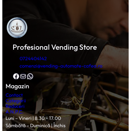
Profesional Vending Store
0724404142
comenzi@vending-automate-cafea.ro
Facebook
Mail
WhatsApp
Magazin
Contact
Categorii
Reduceri
A.N.P.C.
Luni – Vineri | 8.30 – 17.00
Sâmbătă – Duminică | Închis