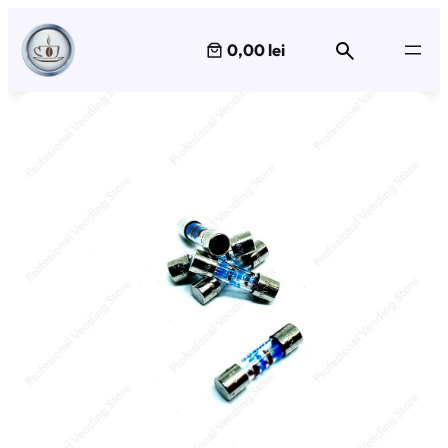
Sari
la
0,00 lei
conținut