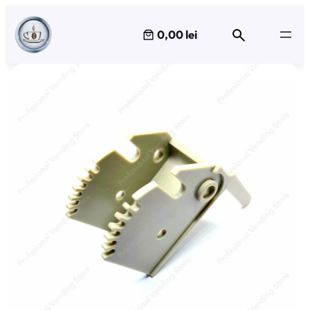
Sari
la
0,00 lei
conținut