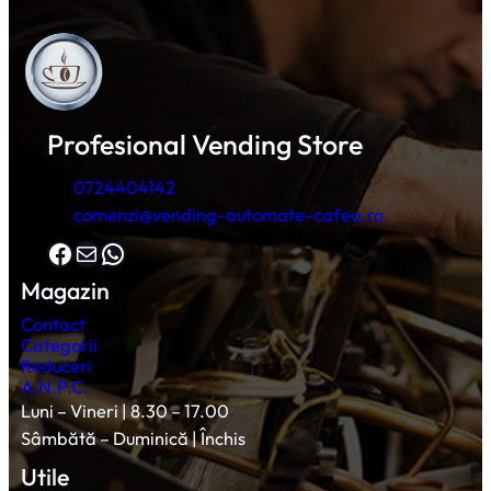
Profesional Vending Store
0724404142
comenzi@vending-automate-cafea.ro
Facebook
Mail
WhatsApp
Magazin
Contact
Categorii
Reduceri
A.N.P.C.
Luni – Vineri | 8.30 – 17.00
Sâmbătă – Duminică | Închis
Utile