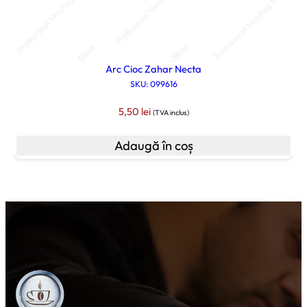
Arc Cioc Zahar Necta
SKU: 099616
5,50
lei
(TVA inclus)
Adaugă în coș