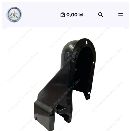
Sari
la
0,00 lei
conținut