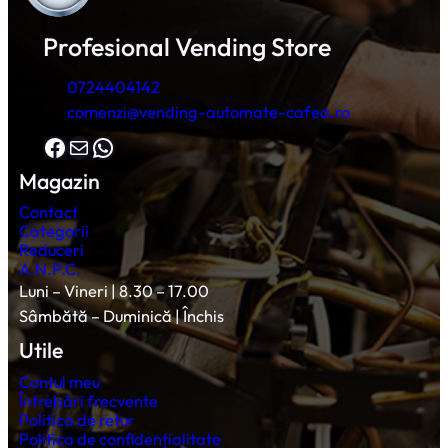
Profesional Vending Store
0724404142
comenzi@vending-automate-cafea.ro
Facebook
Mail
WhatsApp
Magazin
Contact
Categorii
Reduceri
A.N.P.C.
Luni – Vineri | 8.30 – 17.00
Sâmbătă – Duminică | Închis
Utile
Contul meu
Întrebări frecvente
Politica de retur
Politica de confidențialitate