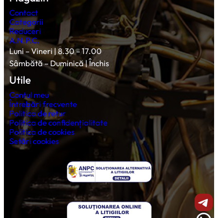
Contact
Categorii
Reduceri
A.N.P.C.
Luni – Vineri | 8.30 – 17.00
Sâmbătă – Duminică | Închis
Utile
Contul meu
Întrebări frecvente
Politica de retur
Politica de confidențialitate
Politica de cookies
Setări cookies
Shar