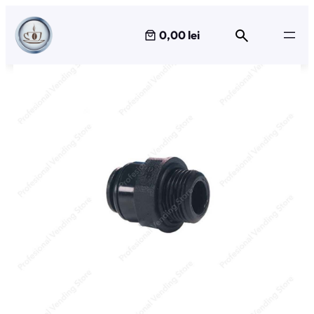
Sari
la
0,00 lei
conținut