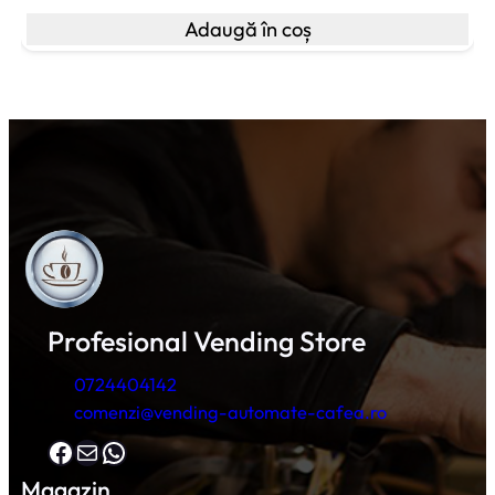
Adaugă în coș
Profesional Vending Store
0724404142
comenzi@vending-automate-cafea.ro
Facebook
Mail
WhatsApp
Magazin