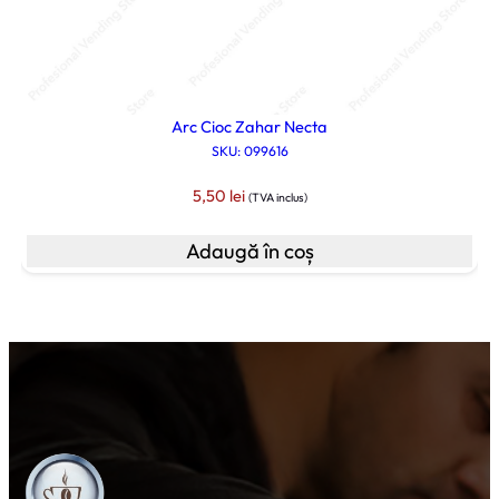
l
.
e
i
.
Arc Cioc Zahar Necta
SKU: 099616
5,50
lei
(TVA inclus)
Adaugă în coș