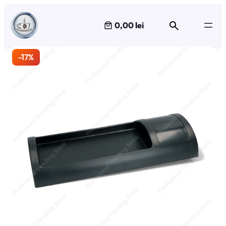
Sari
la
0,00 lei
conținut