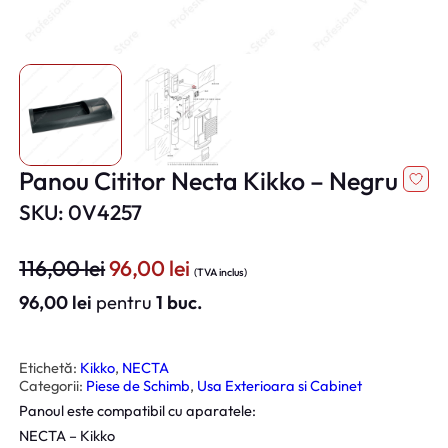
Panou Cititor Necta Kikko – Negru
SKU: 0V4257
P
P
116,00
lei
96,00
lei
(TVA inclus)
r
r
96,00
lei
pentru
1 buc.
e
e
ț
ț
u
u
Etichetă:
Kikko
, 
NECTA
Categorii:
Piese de Schimb
, 
Usa Exterioara si Cabinet
l
l
Panoul este compatibil cu aparatele:
i
c
NECTA – Kikko
n
u