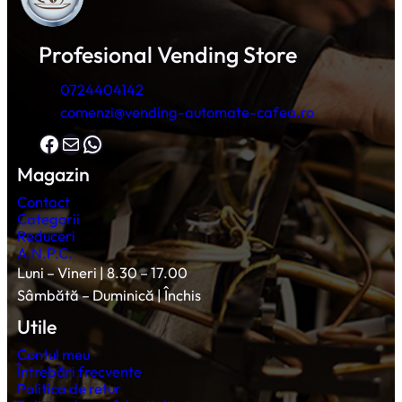
Profesional Vending Store
0724404142
comenzi@vending-automate-cafea.ro
Facebook
Mail
WhatsApp
Magazin
Contact
Categorii
Reduceri
A.N.P.C.
Luni – Vineri | 8.30 – 17.00
Sâmbătă – Duminică | Închis
Utile
Contul meu
Întrebări frecvente
Politica de retur