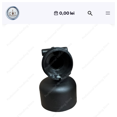
Sari
la
0,00 lei
conținut