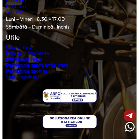
Categorii
Reduceri
A.N.P.C.
Luni – Vineri | 8.30 – 17.00
Sâmbătă – Duminică | Închis
Utile
Contul meu
Întrebări frecvente
Politica de retur
Politica de confidențialitate
Politica de cookies
Setări cookies
Shar
Wha