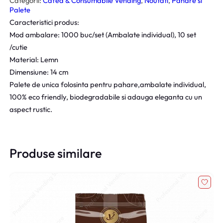
Categorii:
Cafea & Consumabile Vending
, 
Noutati
, 
Pahare si
Palete
n
u
Caracteristici produs:
i
r
Mod ambalare: 1000 buc/set (Ambalate individual), 10 set
ț
e
/cutie
i
n
Material: Lemn
a
t
Dimensiune: 14 cm
l
e
Palete de unica folosinta pentru pahare,ambalate individual,
a
s
100% eco friendly, biodegradabile si adauga eleganta cu un
f
t
aspect rustic.
o
e
s
:
t
3
:
5
Produse similare
3
,
8
5
,
0
0
0
l