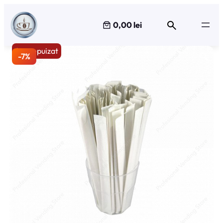
Sari
la
0,00 lei
conținut
Stoc epuizat