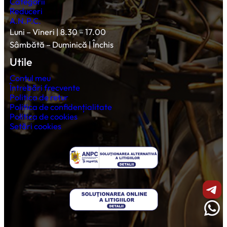
Categorii
Reduceri
A.N.P.C.
Luni – Vineri | 8.30 – 17.00
Sâmbătă – Duminică | Închis
Utile
Contul meu
Întrebări frecvente
Politica de retur
Politica de confidențialitate
Politica de cookies
Setări cookies
Shar
Wha