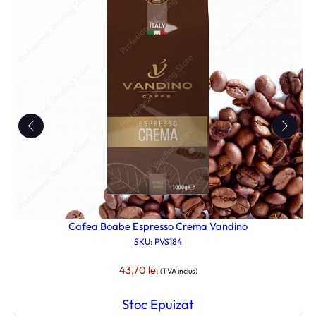
e
l
i
e
.
i
.
Cafea Boabe Espresso Crema Vandino
SKU: PVS184
43,70
lei
(TVA inclus)
Stoc Epuizat