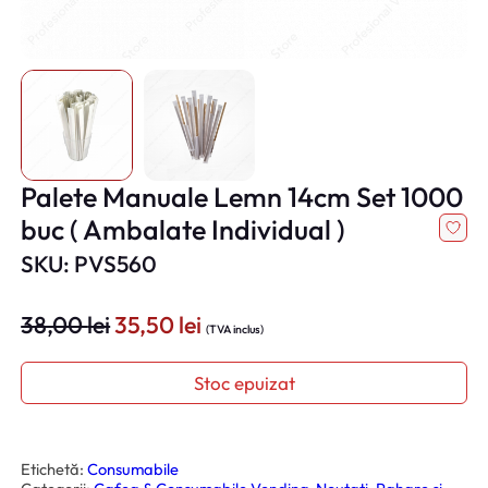
Palete Manuale Lemn 14cm Set 1000
buc ( Ambalate Individual )
SKU: PVS560
P
P
38,00
lei
35,50
lei
(TVA inclus)
r
r
e
e
Stoc epuizat
ț
ț
u
u
l
l
Etichetă:
Consumabile
i
c