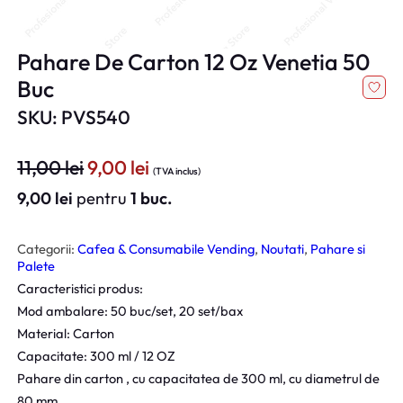
Pahare De Carton 12 Oz Venetia 50
Buc
SKU: PVS540
P
P
11,00
lei
9,00
lei
(TVA inclus)
r
r
9,00
lei
pentru
1 buc.
e
e
ț
ț
Categorii:
Cafea & Consumabile Vending
, 
Noutati
, 
Pahare si
u
u
Palete
l
l
Caracteristici produs:
i
c
Mod ambalare: 50 buc/set, 20 set/bax
n
u
Material: Carton
i
r
Capacitate: 300 ml / 12 OZ
ț
e
Pahare din carton , cu capacitatea de 300 ml, cu diametrul de
i
n
80 mm.