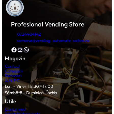
Profesional Vending Store
0724404142
comenzi@vending-automate-cafea.ro
Facebook
Mail
WhatsApp
Magazin
Contact
Categorii
Reduceri
A.N.P.C.
Luni – Vineri | 8.30 – 17.00
Sâmbătă – Duminică | Închis
Utile
Contul meu