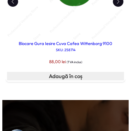
Blocare Gura Iesire Cuva Cafea Wittenborg 9100
SKU: 258714
88,00
lei
(TVA inclus)
Adaugă în coș