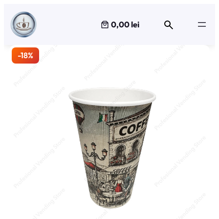
Sari
la
0,00 lei
conținut