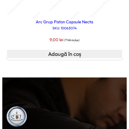
Arc Grup Piston Capsule Necta
SKU: 10063074
9,00
lei
(TVA inclus)
Adaugă în coș