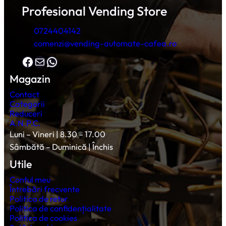
Profesional Vending Store
0724404142
comenzi@vending-automate-cafea.ro
Facebook
Mail
WhatsApp
Magazin
Contact
Categorii
Reduceri
A.N.P.C.
Luni – Vineri | 8.30 – 17.00
Sâmbătă – Duminică | Închis
Utile
Contul meu
Întrebări frecvente
Politica de retur
Politica de confidențialitate
Politica de cookies