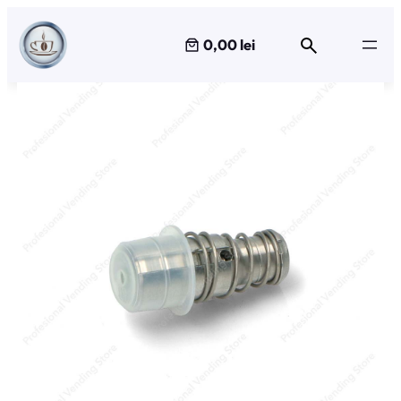
Sari
la
0,00 lei
conținut