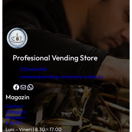
Profesional Vending Store
0724404142
comenzi@vending-automate-cafea.ro
Facebook
Mail
WhatsApp
Magazin
Contact
Categorii
Reduceri
A.N.P.C.
Luni – Vineri | 8.30 – 17.00