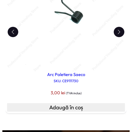
r
u
p
5
0
0
Arc Paletiera Saeco
SKU: CE9111730
3,00
lei
(TVA inclus)
Adaugă în coș