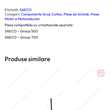
t
i
t
Etichetă:
SAECO
a
Categorii:
Componente Grup Cafea
, 
Piese de Schimb
, 
Piese
t
e
Motor si Motoreductor
M
Piesa compatibila cu urmatoarele aparate:
o
t
SAECO – Group 500
o
r
SAECO – Group 700
e
d
u
c
t
o
Produse similare
r
C
a
f
e
a
2
4
V
S
a
e
c
o
G