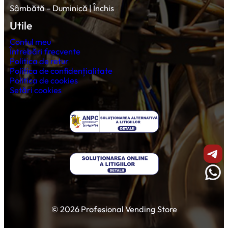
Sâmbătă – Duminică | Închis
Utile
Contul meu
Întrebări frecvente
Politica de retur
Politica de confidențialitate
Politica de cookies
Setări cookies
Shar
Wha
© 2026 Profesional Vending Store