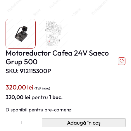
Motoreductor Cafea 24V Saeco
Grup 500
SKU: 912115300P
320,00
lei
(TVA inclus)
320,00
lei
pentru
1 buc.
Disponibil pentru pre-comenzi
C
Adaugă în coș
a
n