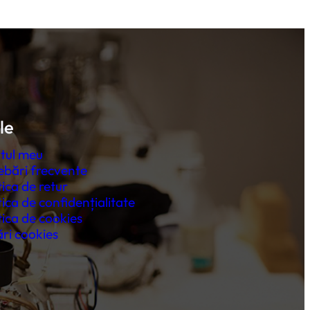
le
tul meu
ebări frecvente
tica de retur
tica de confidențialitate
tica de cookies
ri cookies