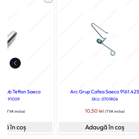
a Tub Teflon Saeco
Arc Grup Cafea Saeco 9161.42
: 9991009
SKU: 0701R06
lei
10,50
lei
(TVA inclus)
(TVA inclus)
gă în coș
Adaugă în coș