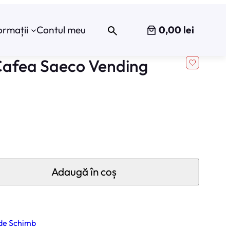
0,00 lei
ormații
Contul meu
Cafea Saeco Vending
Adaugă în coș
 de Schimb