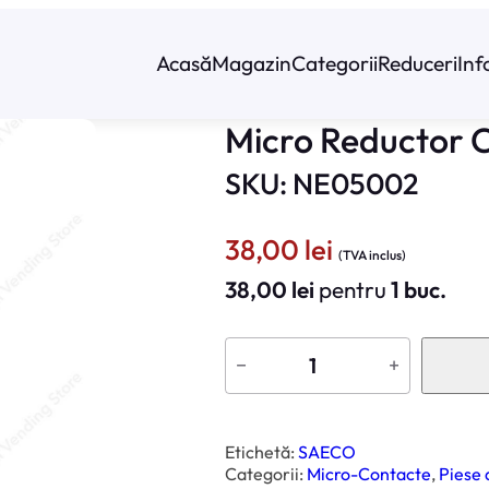
Acasă
Magazin
Categorii
Reduceri
Inf
Micro Reductor 
SKU: NE05002
38,00
lei
(TVA inclus)
38,00
lei
pentru
1 buc.
C
a
−
+
n
t
i
t
a
t
Etichetă:
SAECO
e
Categorii:
Micro-Contacte
, 
Piese
M