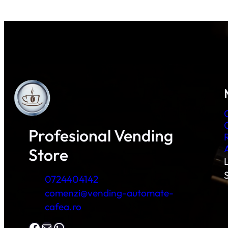
Profesional Vending
Store
L
0724404142
comenzi@vending-automate-
cafea.ro
Facebook
Mail
WhatsApp