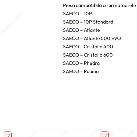
i
Piesa compatibila cu urmatoarele
c
r
SAECO – 10P
o
R
SAECO – 10P Standard
e
d
SAECO – Atlante
u
c
SAECO – Atlante 500 EVO
t
o
SAECO – Cristallo 400
r
C
SAECO – Cristallo 600
a
f
SAECO – Phedra
e
a
SAECO – Rubino
S
a
e
c
o
V
e
n
d
i
n
g