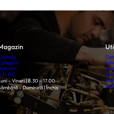
Magazin
Uti
Contact
Con
Categorii
Într
Reduceri
Poli
A.N.P.C.
Poli
Poli
uni – Vineri | 8.30 – 17.00
Setă
Sâmbătă – Duminică | Închis