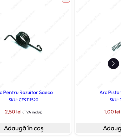
c Pentru Razuitor Saeco
Arc Pistoncino Sa
SKU: CE9111520
SKU: 9011007
2,50
lei
1,00
lei
(TVA inclus)
(TVA inclus
Adaugă în coș
Adaugă în co