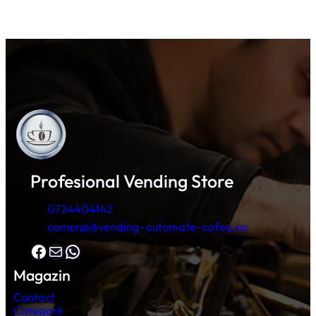
Profesional Vending Store
0724404142
comenzi@vending-automate-cafea.ro
Facebook
Mail
WhatsApp
Magazin
Contact
Categorii