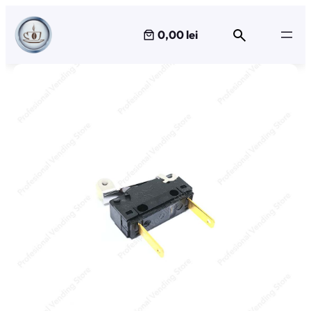
Sari
la
0,00 lei
conținut