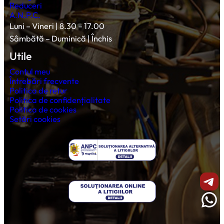
Reduceri
A.N.P.C.
Luni – Vineri | 8.30 – 17.00
Sâmbătă – Duminică | Închis
Utile
Contul meu
Întrebări frecvente
Politica de retur
Politica de confidențialitate
Politica de cookies
Setări cookies
Shar
Wha