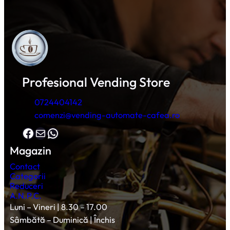
Profesional Vending Store
0724404142
comenzi@vending-automate-cafea.ro
Facebook
Mail
WhatsApp
Magazin
Contact
Categorii
Reduceri
A.N.P.C.
Luni – Vineri | 8.30 – 17.00
Sâmbătă – Duminică | Închis