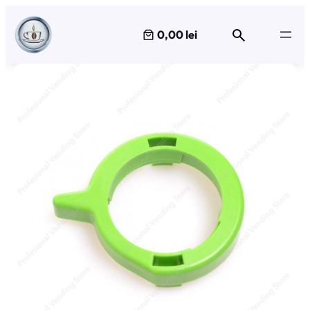
Sari
la
0,00 lei
conținut