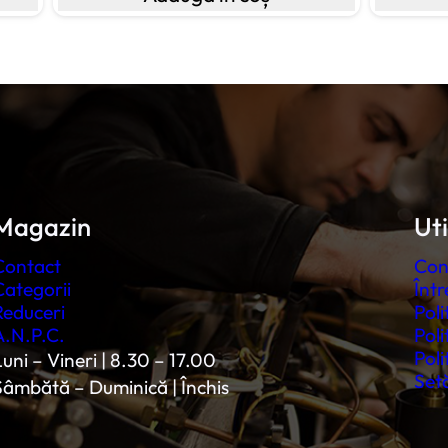
Magazin
Uti
Contact
Con
Categorii
Într
Reduceri
Poli
A.N.P.C.
Poli
Poli
uni – Vineri | 8.30 – 17.00
Setă
Sâmbătă – Duminică | Închis