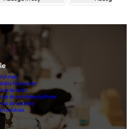
le
tul meu
ebări frecvente
tica de retur
tica de confidențialitate
tica de cookies
ri cookies