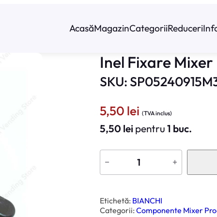
Acasă
Magazin
Categorii
Reduceri
Inf
Inel Fixare Mixer
SKU: SP05240915M
5,50
lei
(TVA inclus)
5,50
lei
pentru
1 buc.
C
a
−
+
n
t
i
t
a
t
Etichetă:
BIANCHI
e
Categorii:
Componente Mixer Pro
I