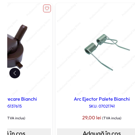
stecare Bianchi
Arc Ejector Palete Bianchi
 SP05137615
SKU: 07021741
lei
29,00
lei
(TVA inclus)
(TVA inclus)
gă în coș
Adaugă în coș