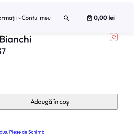
0,00 lei
ormații
Contul meu
 Bianchi
37
Adaugă în coș
dus
, 
Piese de Schimb