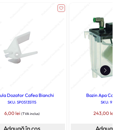
ula Dozator Cafea Bianchi
Bazin Apa Complet B
SKU: SP05135115
SKU: 93012010
6,00
lei
243,00
lei
(TVA inclus)
(TVA incl
Adaugă în coș
Adaugă în co