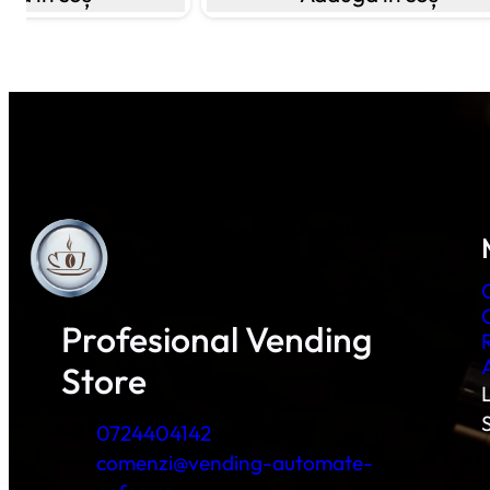
Profesional Vending
Store
L
0724404142
comenzi@vending-automate-