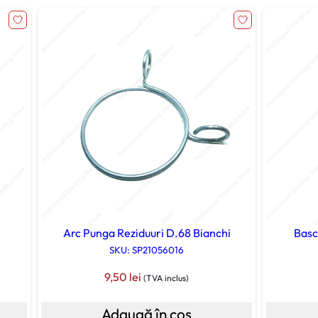
Arc Punga Reziduuri D.68 Bianchi
Basc
SKU: SP21056016
9,50
lei
(TVA inclus)
Adaugă în coș