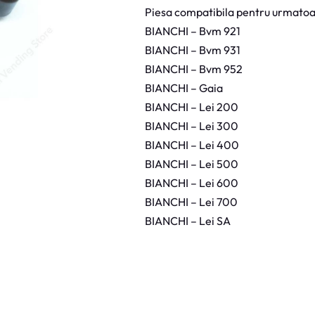
n
Piesa compatibila pentru urmatoa
e
l
BIANCHI – Bvm 921
F
i
BIANCHI – Bvm 931
x
a
BIANCHI – Bvm 952
r
e
BIANCHI – Gaia
M
i
BIANCHI – Lei 200
x
e
BIANCHI – Lei 300
r
B
BIANCHI – Lei 400
i
a
BIANCHI – Lei 500
n
c
BIANCHI – Lei 600
h
BIANCHI – Lei 700
i
BIANCHI – Lei SA