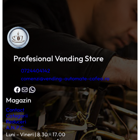
Profesional Vending Store
0724404142
comenzi@vending-automate-cafea.ro
Facebook
Mail
WhatsApp
Magazin
Contact
Categorii
Reduceri
A.N.P.C.
Luni – Vineri | 8.30 – 17.00