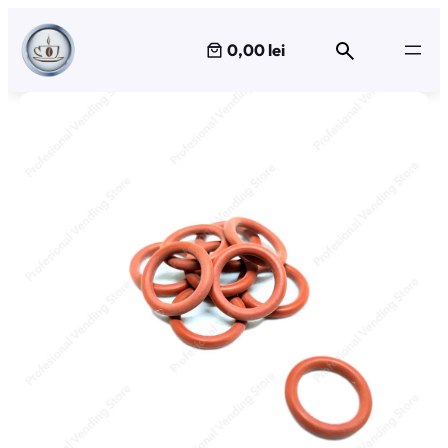
Sari
la
0,00 lei
conținut