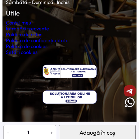
Sâmbătă – Duminică | Închis
Utile
Contul meu
Întrebări frecvente
Politica de retur
Politica de confidențialitate
Politica de cookies
Setări cookies
Shar
Wha
© 2026 Profesional Vending Store
C
a
Adaugă în coș
−
+
n