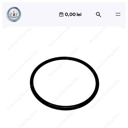
Sari
la
0,00 lei
conținut