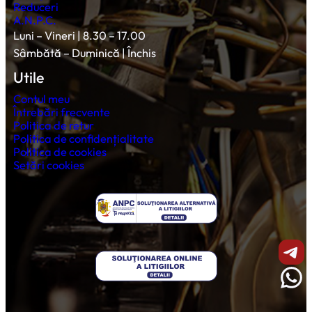
Reduceri
A.N.P.C.
Luni – Vineri | 8.30 – 17.00
Sâmbătă – Duminică | Închis
Utile
Contul meu
Întrebări frecvente
Politica de retur
Politica de confidențialitate
Politica de cookies
Setări cookies
Shar
Wha