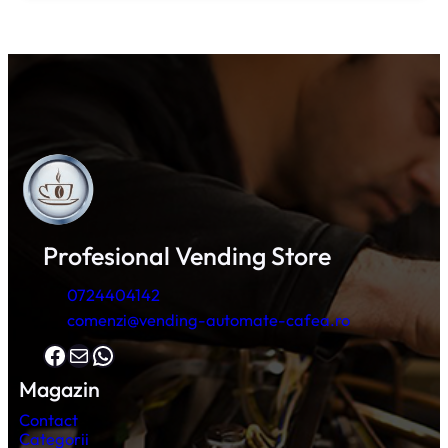
Profesional Vending Store
0724404142
comenzi@vending-automate-cafea.ro
Facebook
Mail
WhatsApp
Magazin
Contact
Categorii