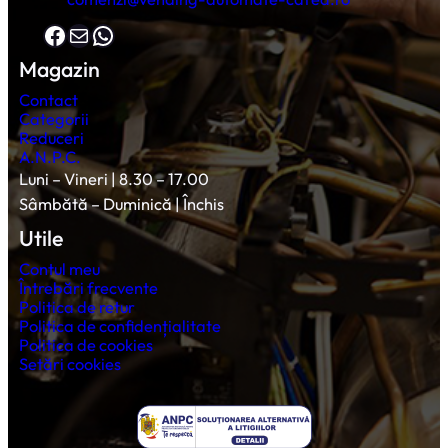
Facebook
Mail
WhatsApp
Magazin
Contact
Categorii
Reduceri
A.N.P.C.
Luni – Vineri | 8.30 – 17.00
Sâmbătă – Duminică | Închis
Utile
Contul meu
Întrebări frecvente
Politica de retur
Politica de confidențialitate
Politica de cookies
Setări cookies