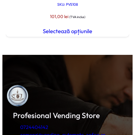
SKU: PVS108
101,00
lei
(TVA inclus)
Selectează opțiunile
Profesional Vending Store
0724404142
comenzi@vending-automate-cafea.ro