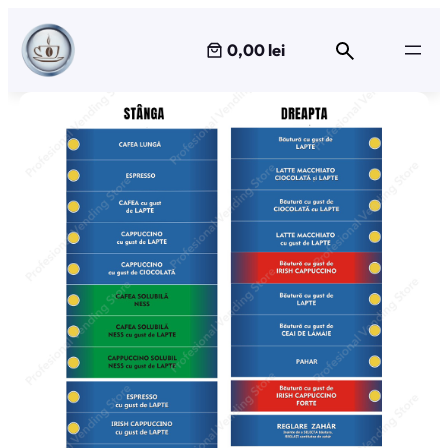
Sari
la
0,00 lei
conținut