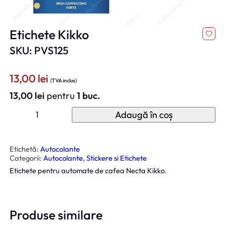
Etichete Kikko
SKU: PVS125
13,00
lei
(TVA inclus)
13,00
lei
pentru
1 buc.
C
Adaugă în coș
a
n
t
i
t
Etichetă:
Autocolante
a
Categorii:
Autocolante, Stickere si Etichete
t
e
Etichete pentru automate de cafea Necta Kikko.
E
t
i
c
h
e
Produse similare
t
e