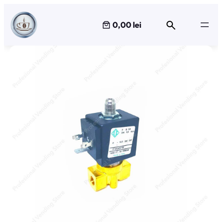
Sari
la
0,00 lei
conținut