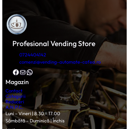
Profesional Vending Store
0724404142
comenzi@vending-automate-cafea.ro
Facebook
Mail
WhatsApp
Magazin
Contact
Categorii
Reduceri
A.N.P.C.
Luni – Vineri | 8.30 – 17.00
Sâmbătă – Duminică | Închis