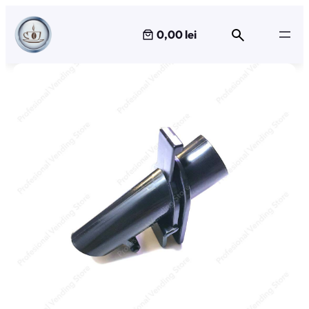
Sari
la
0,00 lei
conținut