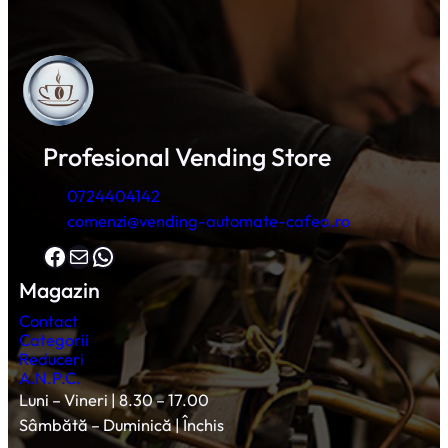
Profesional Vending Store
0724404142
comenzi@vending-automate-cafea.ro
Facebook
Mail
WhatsApp
Magazin
Contact
Categorii
Reduceri
A.N.P.C.
Luni – Vineri | 8.30 – 17.00
Sâmbătă – Duminică | Închis