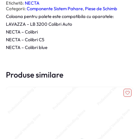
t
Etichetă:
NECTA
a
Categorii:
Componente Sistem Pahare
, 
Piese de Schimb
t
e
Coloana pentru palete este compatibila cu aparatele:
C
o
LAVAZZA – LB 3200 Colibri Auto
l
o
NECTA – Colibri
a
NECTA – Colibri C5
n
a
NECTA – Colibri blue
P
a
l
e
t
e
Produse similare
N
e
c
t
a
C
o
l
i
b
r
i