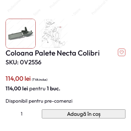
Coloana Palete Necta Colibri
SKU: 0V2556
114,00
lei
(TVA inclus)
114,00
lei
pentru
1 buc.
Disponibil pentru pre-comenzi
C
Adaugă în coș
a
n
t
i