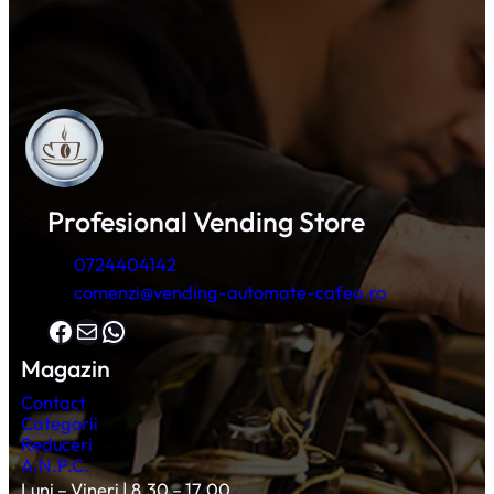
Profesional Vending Store
0724404142
comenzi@vending-automate-cafea.ro
Facebook
Mail
WhatsApp
Magazin
Contact
Categorii
Reduceri
A.N.P.C.
Luni – Vineri | 8.30 – 17.00