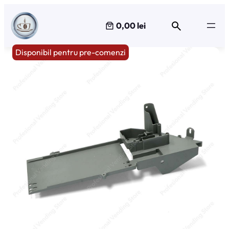
Sari
la
0,00 lei
conținut
Disponibil pentru pre-comenzi