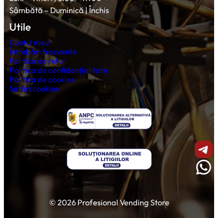
Sâmbătă – Duminică | Închis
Utile
Contul meu
Întrebări frecvente
Politica de retur
Politica de confidențialitate
Politica de cookies
Setări cookies
Shar
Wha
© 2026 Profesional Vending Store