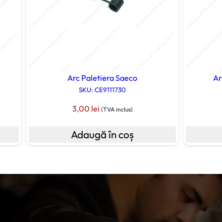
c
o
5
Arc Paletiera Saeco
Ar
SKU: CE9111730
3,00
lei
(TVA inclus)
Adaugă în coș