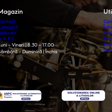
Magazin
Uti
Contact
Con
Categorii
Într
Reduceri
Poli
A.N.P.C.
Poli
Poli
uni – Vineri | 8.30 – 17.00
Setă
Sâmbătă – Duminică | Închis