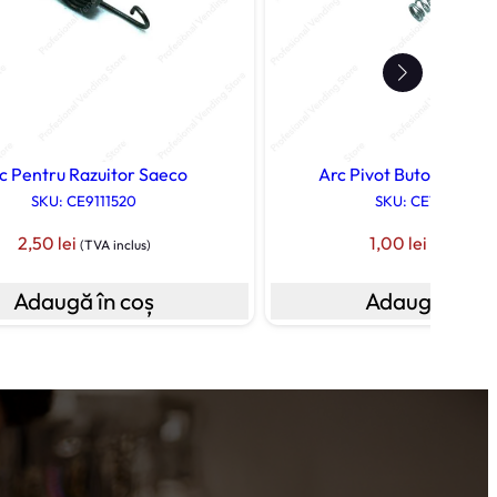
c Pentru Razuitor Saeco
Arc Pivot Buton ( H=19
SKU: CE9111520
SKU: CE126769118
2,50
lei
1,00
lei
(TVA inclus)
(TVA inclus
Adaugă în coș
Adaugă în co