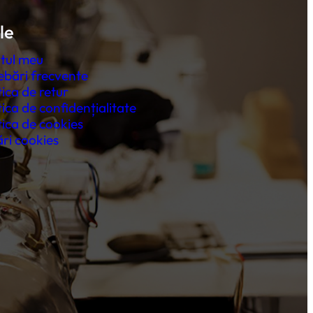
le
tul meu
ebări frecvente
tica de retur
tica de confidențialitate
tica de cookies
ri cookies