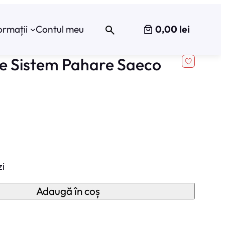
0,00 lei
ormații
Contul meu
 Sistem Pahare Saeco
zi
Adaugă în coș