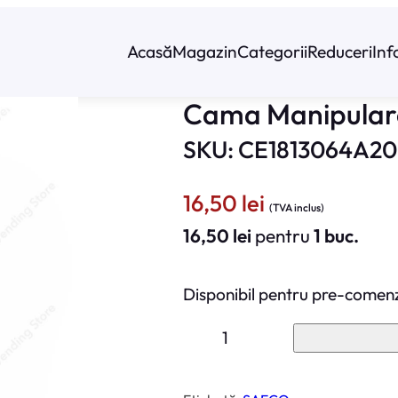
Acasă
Magazin
Categorii
Reduceri
Inf
Cama Manipulare
SKU: CE1813064A20
16,50
lei
(TVA inclus)
16,50
lei
pentru
1 buc.
Disponibil pentru pre-comen
C
a
n
t
i
t