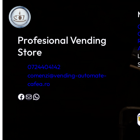
Profesional Vending
Store
L
0724404142
comenzi@vending-automate-
cafea.ro
Facebook
Mail
WhatsApp