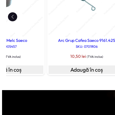
ate Melc Saeco
Arc Grup Cafea Saeco 9161.42
: 11005457
SKU: 0701R06
lei
10,50
lei
(TVA inclus)
(TVA inclus)
gă în coș
Adaugă în coș