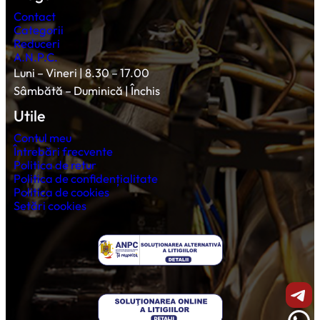
Contact
Categorii
Reduceri
A.N.P.C.
Luni – Vineri | 8.30 – 17.00
Sâmbătă – Duminică | Închis
Utile
Contul meu
Întrebări frecvente
Politica de retur
Politica de confidențialitate
Politica de cookies
Setări cookies
Shar
Wha