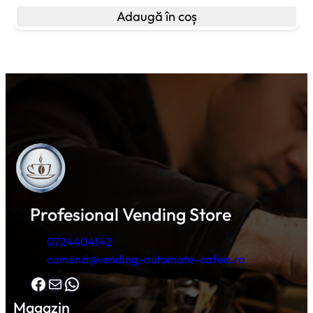
Adaugă în coș
Profesional Vending Store
0724404142
comenzi@vending-automate-cafea.ro
Facebook
Mail
WhatsApp
Magazin