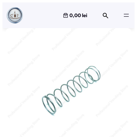
Sari
la
0,00 lei
conținut