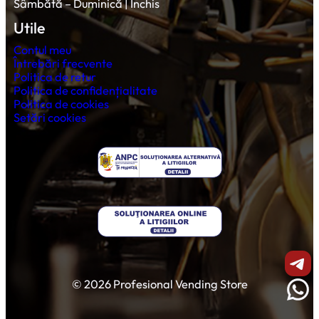
Sâmbătă – Duminică | Închis
Utile
Contul meu
Întrebări frecvente
Politica de retur
Politica de confidențialitate
Politica de cookies
Setări cookies
Shar
© 2026 Profesional Vending Store
Wha