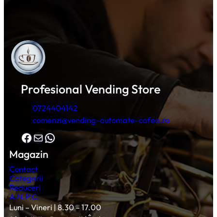
Profesional Vending Store
0724404142
comenzi@vending-automate-cafea.ro
Facebook
Mail
WhatsApp
Magazin
Contact
Categorii
Reduceri
A.N.P.C.
Luni – Vineri | 8.30 – 17.00