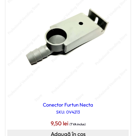
Conector Furtun Necta
SKU: 0V4213
9,50
lei
(TVA inclus)
Adaugă în coș