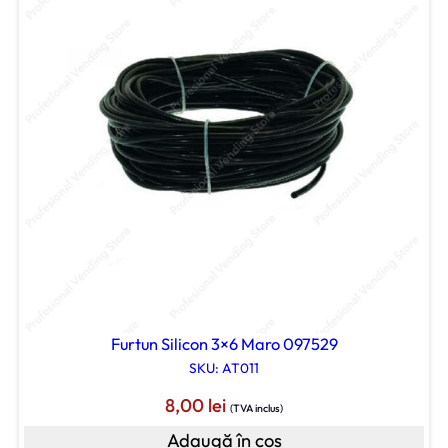
Furtun Silicon 3×6 Maro 097529
SKU: AT011
8,00
lei
(TVA inclus)
Adaugă în coș