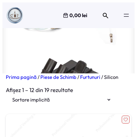
Sari
la
0,00 lei
conținut
Silicon
Prima pagină
/
Piese de Schimb
/
Furtunuri
/ Silicon
Afișez 1 – 12 din 19 rezultate