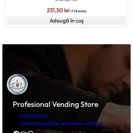
231,50
lei
(TVA inclus)
Adaugă în coș
Profesional Vending Store
0724404142
comenzi@vending-automate-cafea.ro