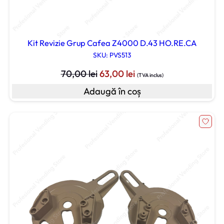
Kit Revizie Grup Cafea Z4000 D.43 HO.RE.CA
SKU: PVS513
Prețul
Prețul
70,00
lei
63,00
lei
(TVA inclus)
inițial
curent
Adaugă în coș
a
este:
fost:
63,00 lei.
70,00 lei.