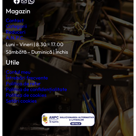
Facebook
Mail
WhatsApp
Magazin
Contact
Categorii
Reduceri
A.N.P.C.
Luni – Vineri | 8.30 – 17.00
Sâmbătă – Duminică | Închis
Utile
Contul meu
Întrebări frecvente
Politica de retur
Politica de confidențialitate
Politica de cookies
Setări cookies