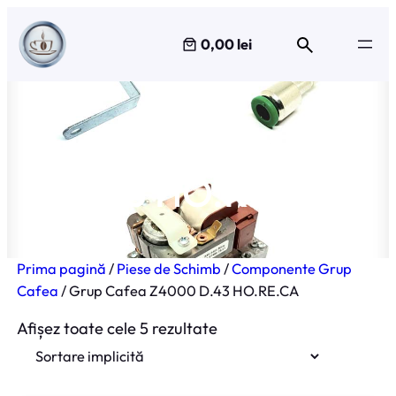
Sari
la
0,00 lei
conținut
Grup Cafea Z4000
D.43 HO.RE.CA
Prima pagină
/
Piese de Schimb
/
Componente Grup
Cafea
/ Grup Cafea Z4000 D.43 HO.RE.CA
Afișez toate cele 5 rezultate